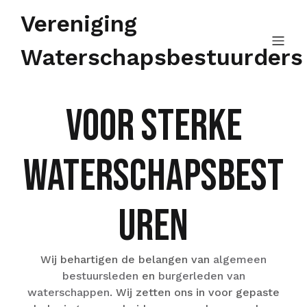
Vereniging
Waterschapsbestuurders
Voor sterke
waterschapsbest
uren
Wij behartigen de belangen van
algemeen
bestuursleden
en
burgerleden van
waterschappen
. Wij zetten ons in voor gepaste