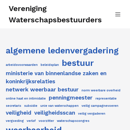
Vereniging
Waterschapsbestuurders
algemene ledenvergadering
bestuur
arbeidsvoorwaarden
beleidsplan
ministerie van binnenlandse zaken en
koninkrijksrelaties
netwerk weerbaar bestuur
norm weerbare overheid
penningmeester
online haat en intimidatie
representatie
secretaris
subsidie
unie van waterschappen
veilig campagnevoeren
veiligheid
veiligheidsscan
veilig vergaderen
vergoeding
verlof
voorzitter
waterschapscongres