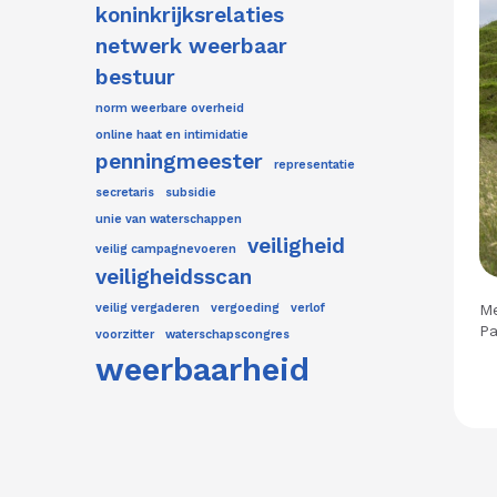
koninkrijksrelaties
netwerk weerbaar
bestuur
norm weerbare overheid
online haat en intimidatie
penningmeester
representatie
secretaris
subsidie
unie van waterschappen
veiligheid
veilig campagnevoeren
veiligheidsscan
veilig vergaderen
vergoeding
verlof
M
Pa
voorzitter
waterschapscongres
weerbaarheid